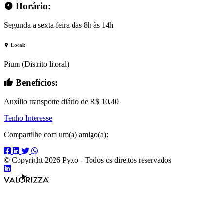
Horário
:
Segunda a sexta-feira das 8h às 14h
Local
:
Pium (Distrito litoral)
Benefícios
:
Auxílio transporte diário de R$ 10,40
Tenho Interesse
Compartilhe com um(a) amigo(a):
Compartilhar
Compartilhar
Compartilhar
Compartilhar
no
no
no
no
© Copyright 2026 Pyxo - Todos os direitos reservados
Compartilhar
Facebook
Linkedin
Twitter
Whats
Valorizza
no
App
Desenvolvimento
Linkedin