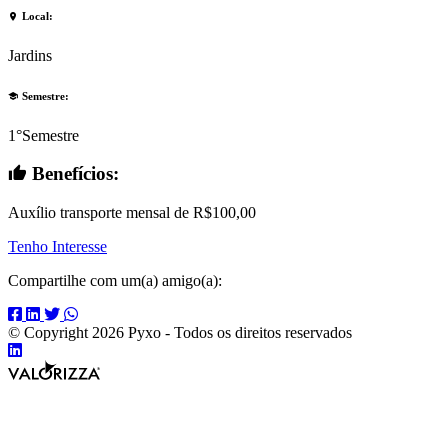
Local
:
Jardins
Semestre
:
1°Semestre
Benefícios
:
Auxílio transporte mensal de R$100,00
Tenho Interesse
Compartilhe com um(a) amigo(a):
Compartilhar
Compartilhar
Compartilhar
Compartilhar
no
no
no
no
© Copyright 2026 Pyxo - Todos os direitos reservados
Compartilhar
Facebook
Linkedin
Twitter
Whats
Valorizza
no
App
Desenvolvimento
Linkedin