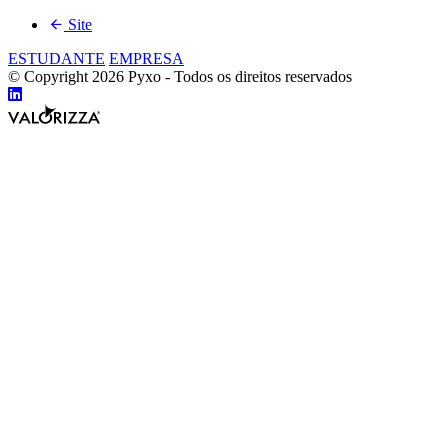
Site
ESTUDANTE
EMPRESA
© Copyright 2026 Pyxo - Todos os direitos reservados
Compartilhar
Valorizza
no
Desenvolvimento
Linkedin