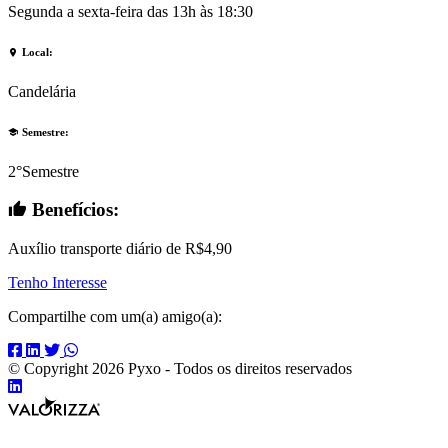
Segunda a sexta-feira das 13h às 18:30
Local
:
Candelária
Semestre
:
2°Semestre
Benefícios
:
Auxílio transporte diário de R$4,90
Tenho Interesse
Compartilhe com um(a) amigo(a):
Compartilhar
Compartilhar
Compartilhar
Compartilhar
no
no
no
no
© Copyright 2026 Pyxo - Todos os direitos reservados
Compartilhar
Facebook
Linkedin
Twitter
Whats
Valorizza
no
App
Desenvolvimento
Linkedin