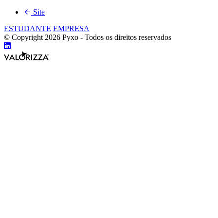
Site
ESTUDANTE
EMPRESA
© Copyright 2026 Pyxo - Todos os direitos reservados
Compartilhar
Valorizza
no
Desenvolvimento
Linkedin